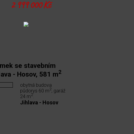
2 999 000 Kč
emek se stavebním
2
lava - Hosov, 581 m
obytná budova
2
půdorys 60 m
, garáž
2
24 m
.
Jihlava - Hosov