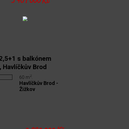
 2,5+1 s balkónem
, Havlíčkův Brod
2
60 m
.
Havlíčkův Brod -
Žižkov