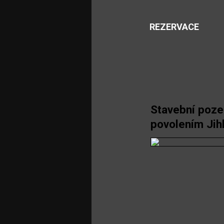
REZERVACE
Stavební poz
povolením Jih