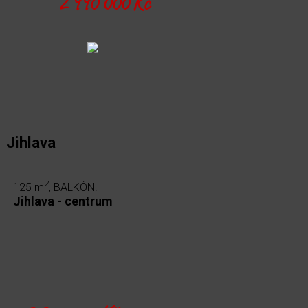
2 990 000 Kč
 Jihlava
2
125 m
, BALKÓN.
Jihlava - centrum