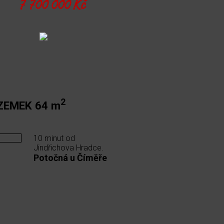
7 700 000 Kč
2
ZEMEK 64 m
10 minut od
Jindřichova Hradce.
Potočná u Číměře