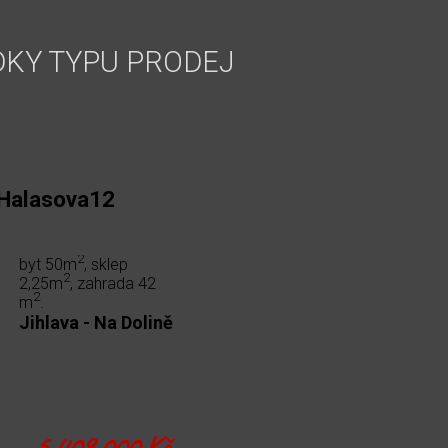
DKY TYPU PRODEJ
 Halasova12
2
byt 50m
, sklep
2
2,25m
, zahrada 42
2
m
.
Jihlava - Na Dolině
5 409 000 Kč