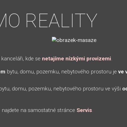
MO REALITY
 kanceláři, kde se
netajíme nízkými provizemi
.
em
bytu, domu, pozemku, nebytového prostoru je
ve 
bytu, domu, pozemku, nebytového prostoru ve výši
o
m najdete na samostatné stránce
Servis
.