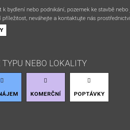
 k bydlení nebo podnikání, pozemek ke stavbě nebo 
í příležitost, neváhejte a kontaktujte nás prostřednict
Y
 TYPU NEBO LOKALITY
NÁJEM
KOMERČNÍ
POPTÁVKY