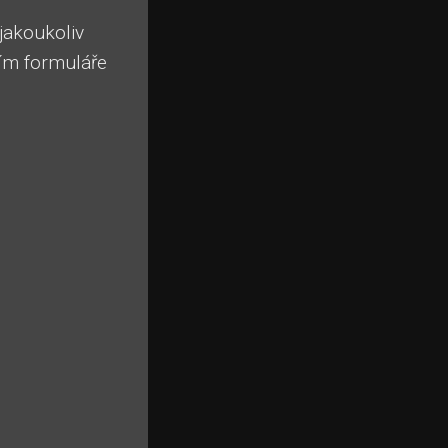
jakoukoliv
vím formuláře