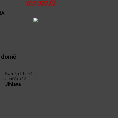
160 000 Kč
BA
m domě
2
54 m
, ul. Leoše
Janáčka 13.
Jihlava